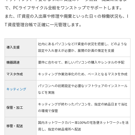
で、PCライフサイクル全般をワンストップでサポートします。
また、IT資産の入出庫や修理や廃棄といった日々の稼働状況も、I
T資産管理台帳で正確に一元管理します。
社内にあるパソコンなどIT資産の状況を把握し、どのような
導入支援
設定や入れ替えが必要か、展開の計画の策定を支援
機器調達
要件に合わせて、新しいパソコンの購入やレンタルの手配
マスタ作成
キッティング作業効率化のため、ベースとなるマスタを作成
パソコンへの初期設定や必要なソフトウェアのインストール
キッティング
などを実施
キッティングが終わったパソコンを、指定の納品日まで当社
保管・加工
の環境で保管
国内ネットワークカバー率100%の宅急便ネットワーク
を活
※
移管・配送
用し、指定の納品場所へ配送