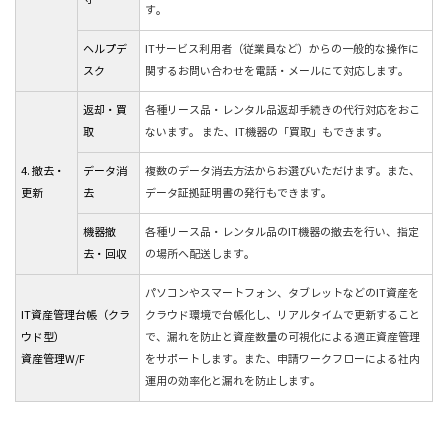
す。
ヘルプデ
ITサービス利用者（従業員など）からの一般的な操作に
スク
関するお問い合わせを電話・メールにて対応します。
返却・買
各種リース品・レンタル品返却手続きの代行対応をおこ
取
ないます。 また、IT機器の「買取」もできます。
4. 撤去・
データ消
複数のデータ消去方法からお選びいただけます。また、
更新
去
データ証拠証明書の発行もできます。
機器撤
各種リース品・レンタル品のIT機器の撤去を行い、指定
去・回収
の場所へ配送します。
パソコンやスマートフォン、タブレットなどのIT資産を
IT資産管理台帳（クラ
クラウド環境で台帳化し、リアルタイムで更新すること
ウド型）
で、漏れを防止と資産数量の可視化による適正資産管理
資産管理W/F
をサポートします。また、申請ワークフローによる社内
運用の効率化と漏れを防止します。