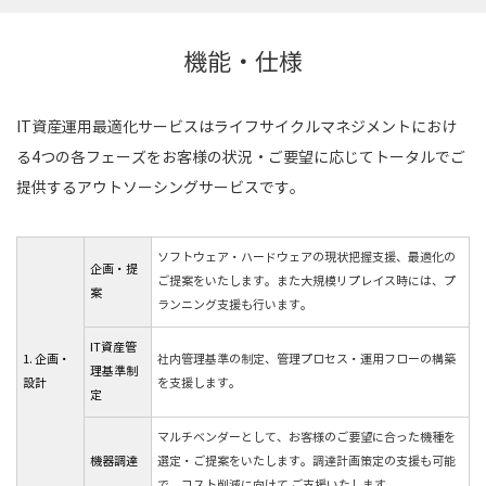
機能・仕様
IT資産運用最適化サービスはライフサイクルマネジメントにおけ
る4つの各フェーズをお客様の状況・ご要望に応じてトータルでご
提供するアウトソーシングサービスです。
ソフトウェア・ハードウェアの現状把握支援、最適化の
企画・提
ご提案をいたします。また大規模リプレイス時には、プ
案
ランニング支援も行います。
IT資産管
1. 企画・
社内管理基準の制定、管理プロセス・運用フローの構築
理基準制
設計
を支援します。
定
マルチベンダーとして、お客様のご要望に合った機種を
機器調達
選定・ご提案をいたします。調達計画策定の支援も可能
で、コスト削減に向けて ご支援いたします。