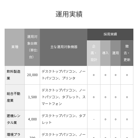
運用実績
採用実績
運用対
象台数
企
撤
業種
主な運用対象機器
（単位:
画・
導入
運用
去・
台）
設計
更新
飲料製造
デスクトップパソコン、ノー
20,000
○
○
○
○
業
トパソコン、プリンタ
デスクトップパソコン、ノー
総合不動
1,500
トパソコン、タブレット、ス
○
○
○
○
産業
マートフォン
建機レン
デスクトップパソコン、タブ
4,000
-
○
○
○
タル業
レット
環境プラ
デスクトップパソコン、ノー