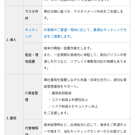
マスタ作
貴社仕様に基づき、マスタイメージ作成をご支援しま
成
す。
キッティ
お客様のご要望・現状に応じて、最適なキッティング方
ング
法をご提案します。
2. 導入
端末の開梱・設置作業をします。
配送・現
また、一定期間お客様先に常駐して、新旧パソコンの受
地設置
渡しを行うなど、リプレイス事務局対応の実績もありま
す。
貴社運用を踏襲しながら改善・効率化を行い、適切な資
産管理運用をサポート。
IT資産管
・運用負担軽減
理
・コスト削減＆利便性向上
・リスク削減＆セキュリティ向上
をご支援します。
3. 運用
端末故障時など、出荷指示に応じて、端末をご希望のユ
代替機保
ーザ様まで、当社キッティングセンターからお届けしま
守