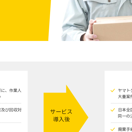
際に、作業人
ヤマト
い
大量案
置及び回収対
日本全
サービス
同一の
導入後
廃棄手