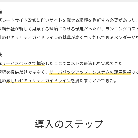
前
ポレートサイト改修に伴いサイトを載せる環境を刷新する必要があった
は親会社が新しく用意する環境にのせる予定だったが、ランニングコス
社のセキュリティガイドラインの基準が高く中々対応できるベンダーが
後
な
サーバスペックで構築
したことでコストの最適化を実現できた。
環境を提供だけではなく、
サーババックアップ、システムの運用監視
の
社の
厳しいセキュリティガイドライン
を満たすことができた。
導入のステップ