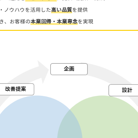
力・ノウハウを活用した
高い品質
を提供
き、お客様の
本業回帰・本業専念
を実現