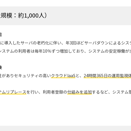
模：約1,000人）
前
前に導入したサーバの老朽化に伴い、年3回ほどサーバダウンによるシス
システムの利用者は毎年10％ずつ増加しており、システムの安定稼働が
後
性がありセキュリティの高い
クラウドIaaS
と、
24時間365日の運用監視
テムリプレース
を行い、利用者登録の
仕組みを追加
するなど、システム
。