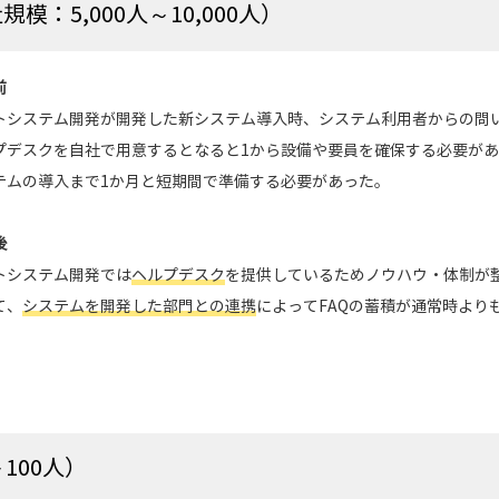
：5,000人～10,000人）
前
トシステム開発が開発した新システム導入時、システム利用者からの問
プデスクを自社で用意するとなると1から設備や要員を確保する必要が
テムの導入まで1か月と短期間で準備する必要があった。
後
トシステム開発では
ヘルプデスク
を提供しているためノウハウ・体制が
て、
システムを開発した部門との連携
によってFAQの蓄積が通常時より
100人）