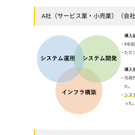
A社（サービス業・小売業）（会社規
導入
・9年
・ただ
導入
・可用
た。
・
シス
った