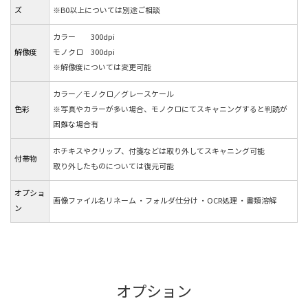
ズ
※B0以上については別途ご相談
カラー 300dpi
解像度
モノクロ 300dpi
※解像度については変更可能
カラー／モノクロ／グレースケール
色彩
※写真やカラーが多い場合、モノクロにてスキャニングすると判読が
困難な場合有
ホチキスやクリップ、付箋などは取り外してスキャニング可能
付帯物
取り外したものについては復元可能
オプショ
画像ファイル名リネーム ・フォルダ仕分け ・OCR処理 ・書類溶解
ン
オプション