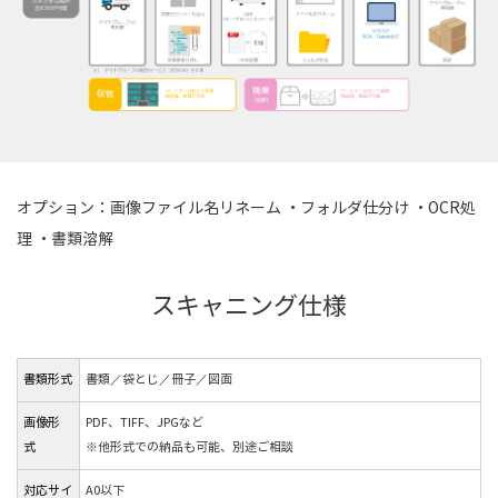
オプション：画像ファイル名リネーム ・フォルダ仕分け ・OCR処
理 ・書類溶解
スキャニング仕様
書類形式
書類／袋とじ／冊子／図面
画像形
PDF、TIFF、JPGなど
式
※他形式での納品も可能、別途ご相談
対応サイ
A0以下