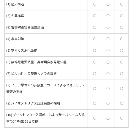
(1) 耐火構造
〇
〇
〇
(2) 免震構造
〇
〇
〇
(3) 雷害対策統合設置設備
〇
〇
〇
(4) 水害対策
〇
〇
〇
(5) 窒素ガス消化設備
〇
〇
〇
(6) 無停電電源装置、非常用自家発電装置
〇
〇
〇
(7) ビル内外への監視カメラの設置
〇
〇
〇
(8) フロア単位での非接触ICカードによるセキュリティ
〇
〇
〇
管理の実施
(9) バイオメトリクス認証装置の採用
〇
〇
〇
(10) データセンター入退館、およびサーバルーム入退
〇
〇
〇
室の24時間365日監視